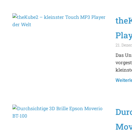
the
Play
21. Deze
Das Un
vorgest
kleins
Weiterl
Durc
Mov