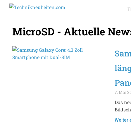
T
MicroSD - Aktuelle New
Sam
län
Pan
7. Mai 2
Das neu
Bildsch
Weiterl