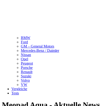
BMW
Ford
GM – General Motors
Mercedes-Benz / Daimler
Nissan
Opel
Peugeot
Porsche
Renault
Suzuki
Volvo
VW
Vergleiche
Tests
Meopad Aqua - Aktuelle News