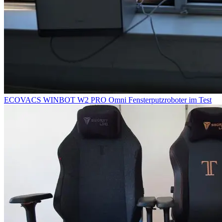
ECOVACS WINBOT W2 PRO Omni Fensterputzroboter im Test