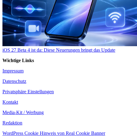
iOS 27 Beta 4 ist da: Diese Neuerungen bringt das Update
Wichtige Links
Impressum
Datenschutz
Privatsphäre Einstellungen
Kontakt
Media-Kit / Werbung
Redaktion
WordPress Cookie Hinweis von Real Cookie Banner