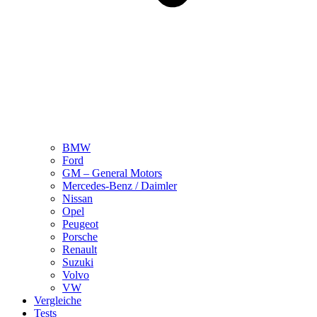
BMW
Ford
GM – General Motors
Mercedes-Benz / Daimler
Nissan
Opel
Peugeot
Porsche
Renault
Suzuki
Volvo
VW
Vergleiche
Tests