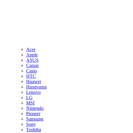
Acer
Apple
ASUS
Canon
Casio
HTC
Huawei
Husqvarna
Lenovo
LG
MSI
Nintendo
Pioneer
Samsung
Sony
Toshiba