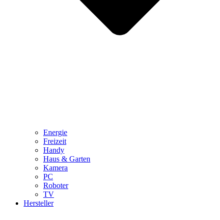
Energie
Freizeit
Handy
Haus & Garten
Kamera
PC
Roboter
TV
Hersteller