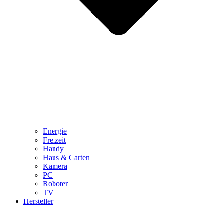
Energie
Freizeit
Handy
Haus & Garten
Kamera
PC
Roboter
TV
Hersteller