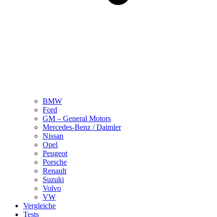
BMW
Ford
GM – General Motors
Mercedes-Benz / Daimler
Nissan
Opel
Peugeot
Porsche
Renault
Suzuki
Volvo
VW
Vergleiche
Tests