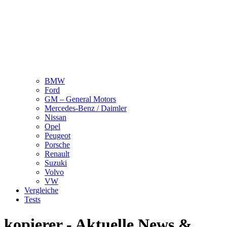
BMW
Ford
GM – General Motors
Mercedes-Benz / Daimler
Nissan
Opel
Peugeot
Porsche
Renault
Suzuki
Volvo
VW
Vergleiche
Tests
kopierer - Aktuelle News &