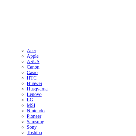
Acer
Apple
ASUS
Canon
Casio
HTC
Huawei
Husqvarna
Lenovo
LG
MSI
Nintendo
Pioneer
Samsung
Sony
Toshiba