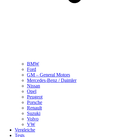
BMW
Ford
GM – General Motors
Mercedes-Benz / Daimler
Nissan
Opel
Peugeot
Porsche
Renault
Suzuki
Volvo
VW
Vergleiche
Tests