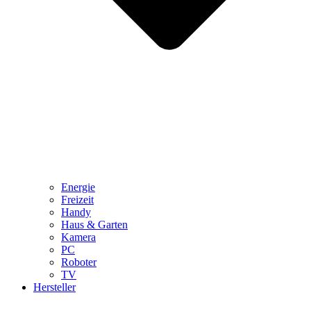
Energie
Freizeit
Handy
Haus & Garten
Kamera
PC
Roboter
TV
Hersteller