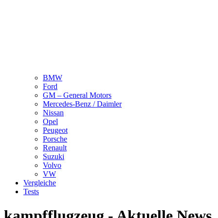
BMW
Ford
GM – General Motors
Mercedes-Benz / Daimler
Nissan
Opel
Peugeot
Porsche
Renault
Suzuki
Volvo
VW
Vergleiche
Tests
kampfflugzeug - Aktuelle News