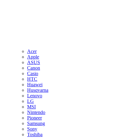
Acer
Apple
ASUS
Canon
Casio
HTC
Huawei
Husqvarna
Lenovo
LG
MSI
Nintendo
Pioneer
Samsung
Sony
Toshiba