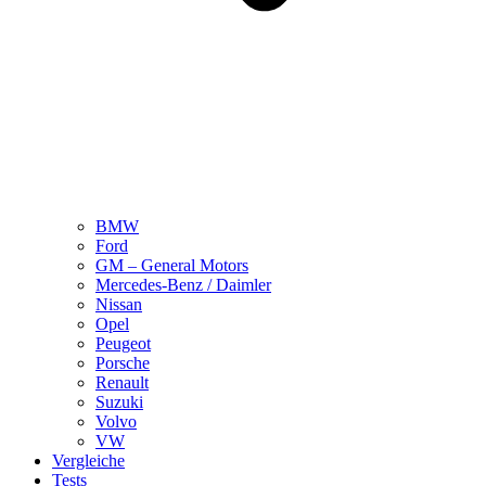
BMW
Ford
GM – General Motors
Mercedes-Benz / Daimler
Nissan
Opel
Peugeot
Porsche
Renault
Suzuki
Volvo
VW
Vergleiche
Tests