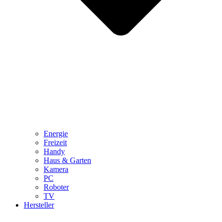
Energie
Freizeit
Handy
Haus & Garten
Kamera
PC
Roboter
TV
Hersteller