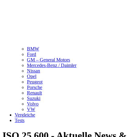
BMW
Ford
GM – General Motors
Mercedes-Benz / Daimler
Nissan
Opel
Peugeot
Porsche
Renault
Suzuki
Volvo
VW
Vergleiche
Tests
ISO 25.600 - Aktuelle News &