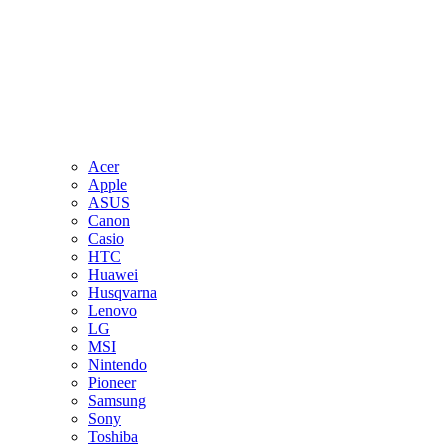
Acer
Apple
ASUS
Canon
Casio
HTC
Huawei
Husqvarna
Lenovo
LG
MSI
Nintendo
Pioneer
Samsung
Sony
Toshiba