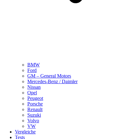
BMW
Ford
GM – General Motors
Mercedes-Benz / Daimler
Nissan
Opel
Peugeot
Porsche
Renault
Suzuki
Volvo
VW
Vergleiche
Tests