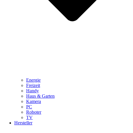
Energie
Freizeit
Handy
Haus & Garten
Kamera
PC
Roboter
TV
Hersteller