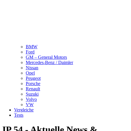
BMW
Ford
GM – General Motors
Mercedes-Benz / Daimler
Nissan
Opel
Peugeot
Porsche
Renault
Suzuki
Volvo
VW
Vergleiche
Tests
IP 54 - Aktuelle News &