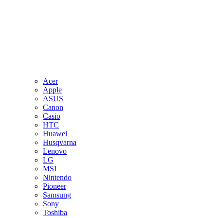
Acer
Apple
ASUS
Canon
Casio
HTC
Huawei
Husqvarna
Lenovo
LG
MSI
Nintendo
Pioneer
Samsung
Sony
Toshiba