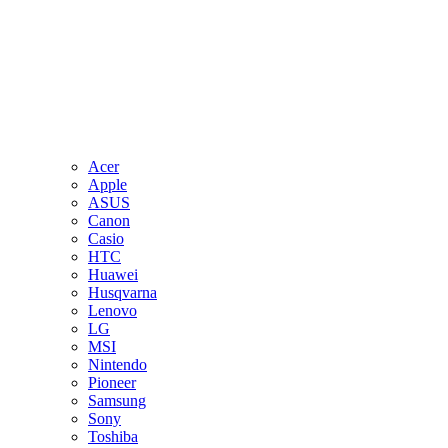
Acer
Apple
ASUS
Canon
Casio
HTC
Huawei
Husqvarna
Lenovo
LG
MSI
Nintendo
Pioneer
Samsung
Sony
Toshiba