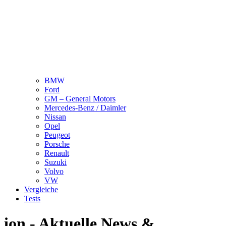
BMW
Ford
GM – General Motors
Mercedes-Benz / Daimler
Nissan
Opel
Peugeot
Porsche
Renault
Suzuki
Volvo
VW
Vergleiche
Tests
ion - Aktuelle News &