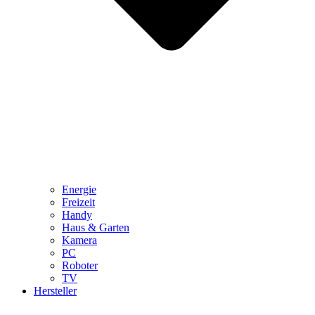
Energie
Freizeit
Handy
Haus & Garten
Kamera
PC
Roboter
TV
Hersteller