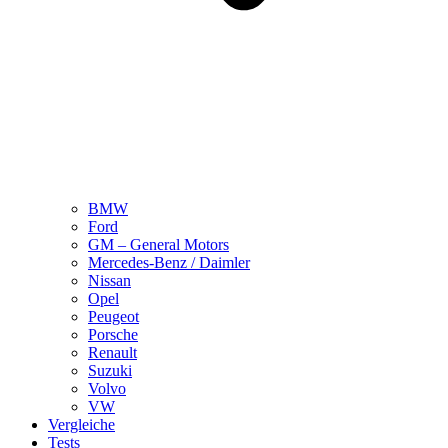
BMW
Ford
GM – General Motors
Mercedes-Benz / Daimler
Nissan
Opel
Peugeot
Porsche
Renault
Suzuki
Volvo
VW
Vergleiche
Tests