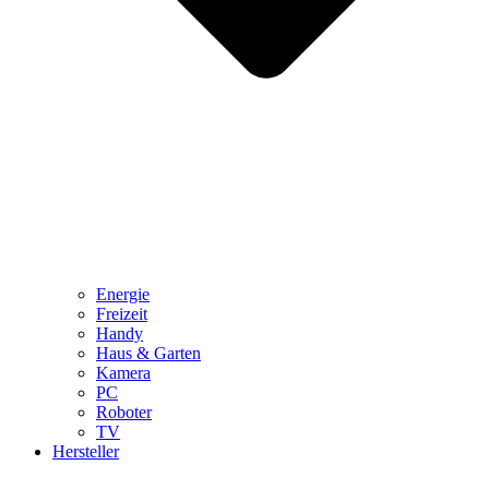
Energie
Freizeit
Handy
Haus & Garten
Kamera
PC
Roboter
TV
Hersteller