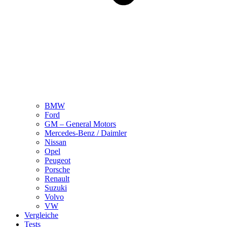
BMW
Ford
GM – General Motors
Mercedes-Benz / Daimler
Nissan
Opel
Peugeot
Porsche
Renault
Suzuki
Volvo
VW
Vergleiche
Tests