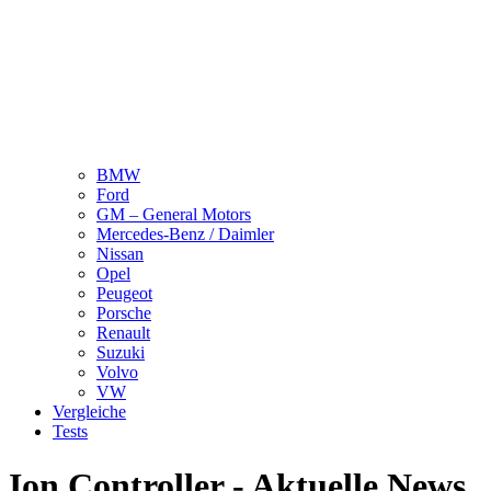
BMW
Ford
GM – General Motors
Mercedes-Benz / Daimler
Nissan
Opel
Peugeot
Porsche
Renault
Suzuki
Volvo
VW
Vergleiche
Tests
Ion Controller - Aktuelle News