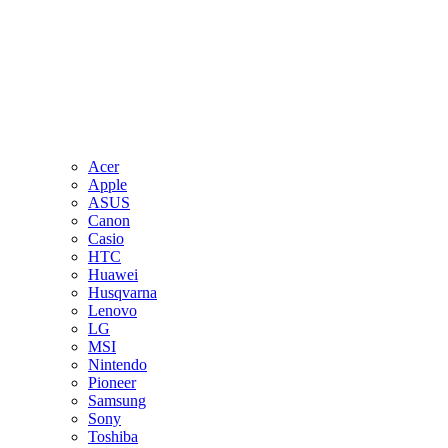
Acer
Apple
ASUS
Canon
Casio
HTC
Huawei
Husqvarna
Lenovo
LG
MSI
Nintendo
Pioneer
Samsung
Sony
Toshiba