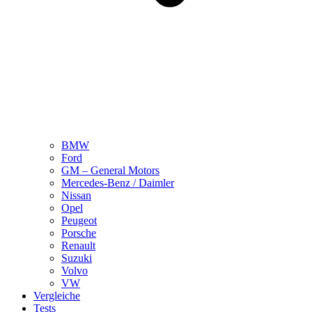
BMW
Ford
GM – General Motors
Mercedes-Benz / Daimler
Nissan
Opel
Peugeot
Porsche
Renault
Suzuki
Volvo
VW
Vergleiche
Tests