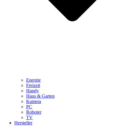
Energie
Freizeit
Handy
Haus & Garten
Kamera
PC
Roboter
TV
Hersteller