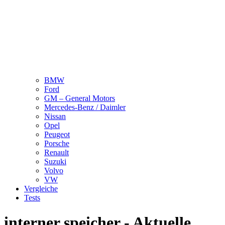
BMW
Ford
GM – General Motors
Mercedes-Benz / Daimler
Nissan
Opel
Peugeot
Porsche
Renault
Suzuki
Volvo
VW
Vergleiche
Tests
interner speicher - Aktuelle