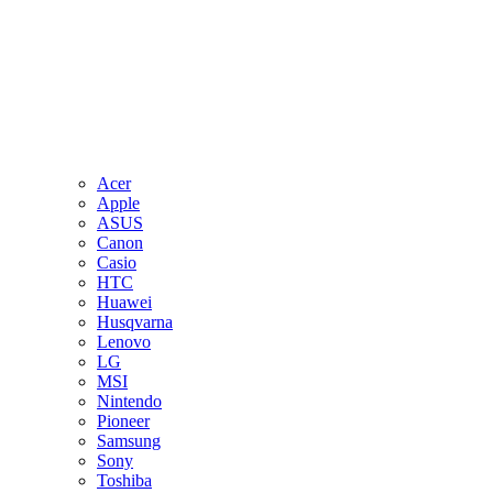
Acer
Apple
ASUS
Canon
Casio
HTC
Huawei
Husqvarna
Lenovo
LG
MSI
Nintendo
Pioneer
Samsung
Sony
Toshiba