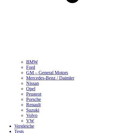
BMW
Ford
GM – General Motors
Mercedes-Benz / Daimler
Nissan
Opel
Peugeot
Porsche
Renault
Suzuki
Volvo
VW
Vergleiche
Tests