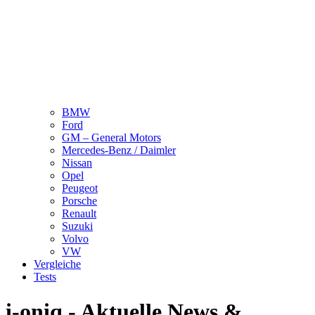
BMW
Ford
GM – General Motors
Mercedes-Benz / Daimler
Nissan
Opel
Peugeot
Porsche
Renault
Suzuki
Volvo
VW
Vergleiche
Tests
i-oniq - Aktuelle News &