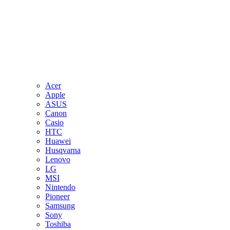
Acer
Apple
ASUS
Canon
Casio
HTC
Huawei
Husqvarna
Lenovo
LG
MSI
Nintendo
Pioneer
Samsung
Sony
Toshiba