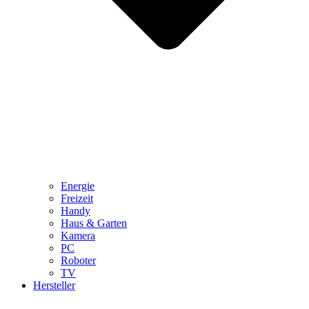
Energie
Freizeit
Handy
Haus & Garten
Kamera
PC
Roboter
TV
Hersteller