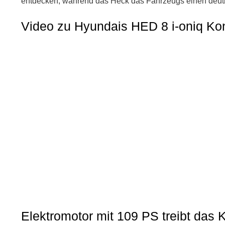
entdecken, während das Heck das Fahrzeugs einen deut
Video zu Hyundais HED 8 i-oniq Ko
Elektromotor mit 109 PS treibt das