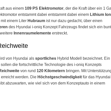
raft aus einem
109 PS Elektromotor
, der die Kraft über ein 1 G
ektromotor entstammt dabei entstammt dabei einem
Lithium Io
mit einem Liter
Hubraum
ist nur dazu gedacht, über einen
eren
des Hyundai i-oniq Konzept Fahrzeugs findet sich ein bun
weitere
Innenraumelemente
erstreckt.
Reichweite
ird von Hyundai als
sportliches
Hybrid Modell bezeichnet. Ein
sollen die fortschrittliche Technologie des i-oniq Konzepts
Reichweite
von rund
120 Kilometern
bringen. Mit Unterstützun
erreicht werden. Die
Höchstgeschwindigkeit
für das Hyundai
bt abzuwarten, wie viel sich von dem Konzeptauto in einem