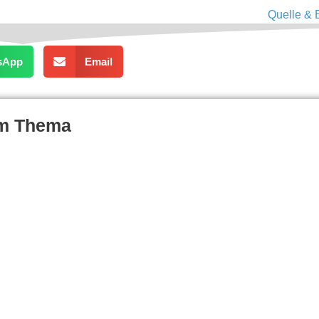
Quelle & 
sApp
Email
um Thema