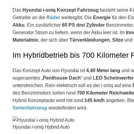
Das
Hyundai i-oniq Konzept Fahrzeug
bezieht seine K
Getriebe an die
Räder
weitergibt. Die
Energie
für den El
Akku
. Ein zusätzlicher
60 PS drei Zylinder
Benzinmotor, 
Generator Strom zu liefern, wenn der Akku leer ist. Im
Inn
Materialmix
, der sich über
Türverkleidungen
,
Sitze
und 
Im Hybridbetrieb bis 700 Kilometer 
Das Konzept Auto von Hyundai ist
4,40 Meter lang
und w
sogenanntes „
Penthouse Dach
“ und
LED Scheinwerfer
unterstreichen. Rein elektrisch soll es der i-oniq auf eine
des Benzinmotors sollen rund
700 Kilometer Reichweite
Hybrid Konzeptauto wird mit rund
145 km/h
angeben. Blei
Serienfahrzeug
wiederfinden wird.
Hyundai i-oniq Hybrid Auto