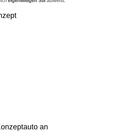
lich
eigenwilligen Stil
aufweist.
nzept
 Konzeptauto an