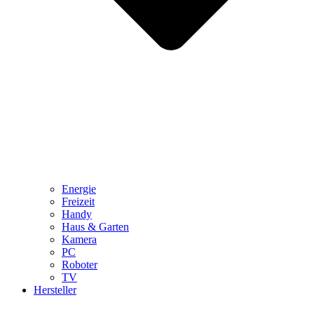
Energie
Freizeit
Handy
Haus & Garten
Kamera
PC
Roboter
TV
Hersteller