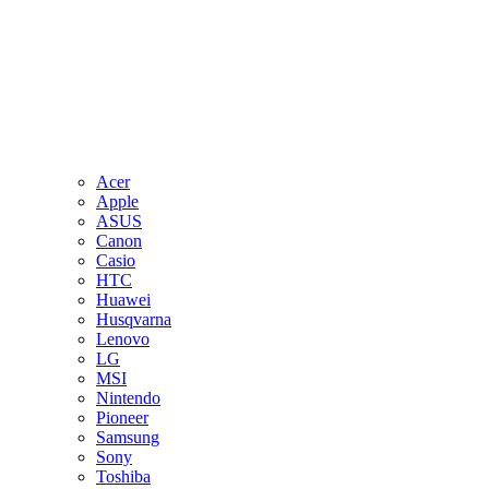
Acer
Apple
ASUS
Canon
Casio
HTC
Huawei
Husqvarna
Lenovo
LG
MSI
Nintendo
Pioneer
Samsung
Sony
Toshiba