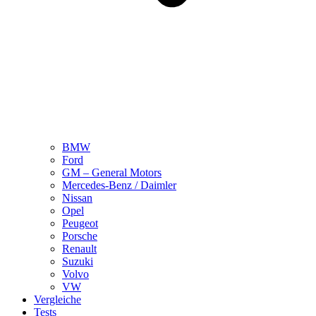
BMW
Ford
GM – General Motors
Mercedes-Benz / Daimler
Nissan
Opel
Peugeot
Porsche
Renault
Suzuki
Volvo
VW
Vergleiche
Tests