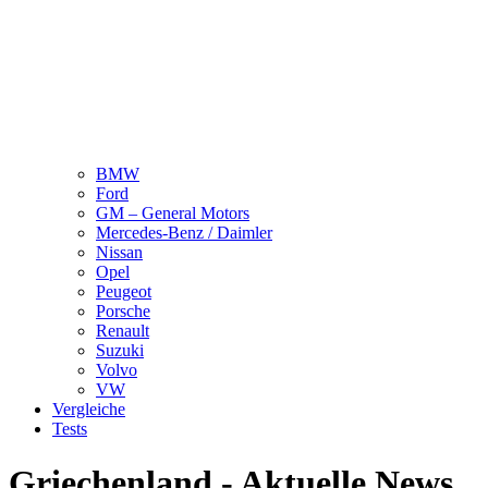
BMW
Ford
GM – General Motors
Mercedes-Benz / Daimler
Nissan
Opel
Peugeot
Porsche
Renault
Suzuki
Volvo
VW
Vergleiche
Tests
Griechenland - Aktuelle News