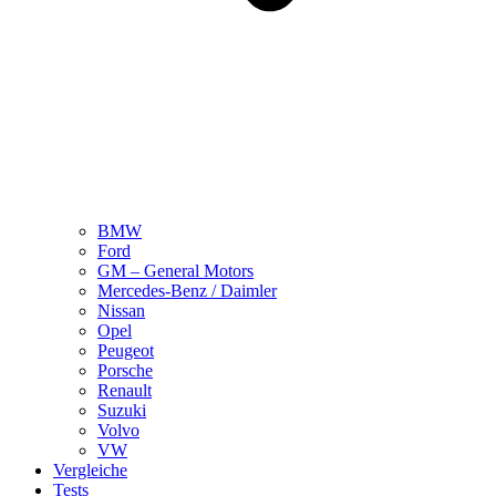
BMW
Ford
GM – General Motors
Mercedes-Benz / Daimler
Nissan
Opel
Peugeot
Porsche
Renault
Suzuki
Volvo
VW
Vergleiche
Tests