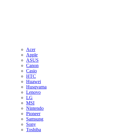
Acer
Apple
ASUS
Canon
Casio
HTC
Huawei
Husqvarna
Lenovo
LG
MSI
Nintendo
Pioneer
Samsung
Sony
Toshiba