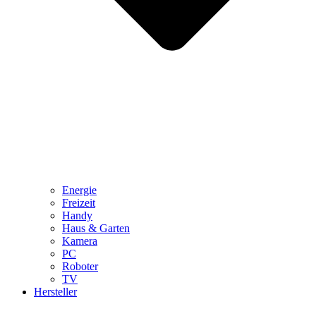
Energie
Freizeit
Handy
Haus & Garten
Kamera
PC
Roboter
TV
Hersteller