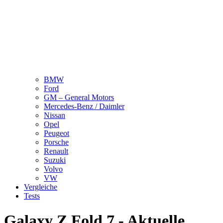
BMW
Ford
GM – General Motors
Mercedes-Benz / Daimler
Nissan
Opel
Peugeot
Porsche
Renault
Suzuki
Volvo
VW
Vergleiche
Tests
Galaxy Z Fold 7 - Aktuelle