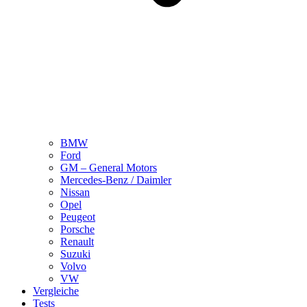
BMW
Ford
GM – General Motors
Mercedes-Benz / Daimler
Nissan
Opel
Peugeot
Porsche
Renault
Suzuki
Volvo
VW
Vergleiche
Tests