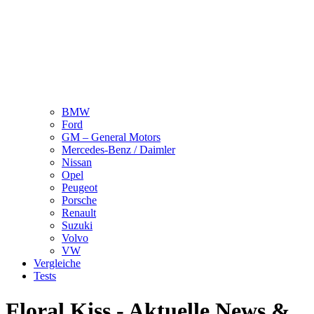
BMW
Ford
GM – General Motors
Mercedes-Benz / Daimler
Nissan
Opel
Peugeot
Porsche
Renault
Suzuki
Volvo
VW
Vergleiche
Tests
Floral Kiss - Aktuelle News &