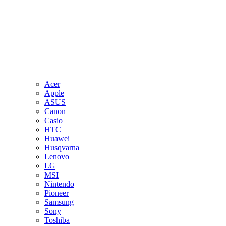
Acer
Apple
ASUS
Canon
Casio
HTC
Huawei
Husqvarna
Lenovo
LG
MSI
Nintendo
Pioneer
Samsung
Sony
Toshiba