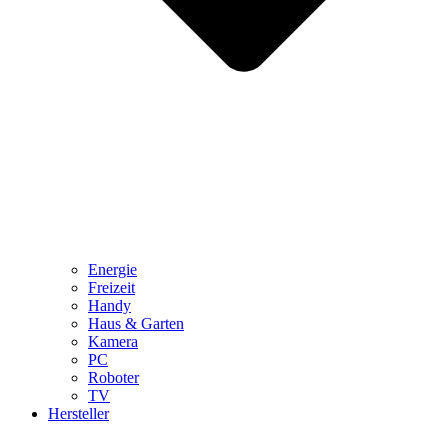
Energie
Freizeit
Handy
Haus & Garten
Kamera
PC
Roboter
TV
Hersteller