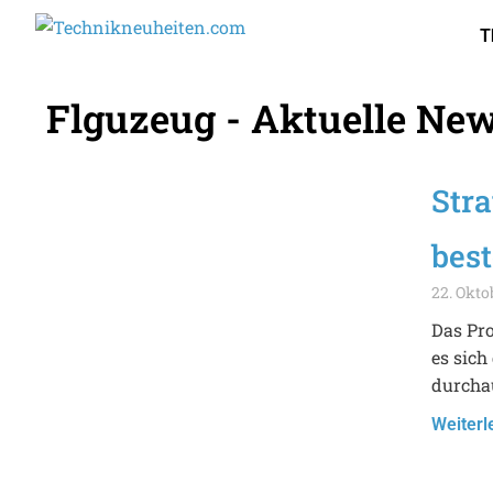
T
Flguzeug - Aktuelle Ne
Str
bes
22. Okto
Das Pro
es sich
durcha
Weiterl