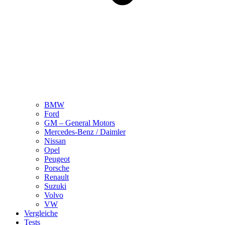
BMW
Ford
GM – General Motors
Mercedes-Benz / Daimler
Nissan
Opel
Peugeot
Porsche
Renault
Suzuki
Volvo
VW
Vergleiche
Tests