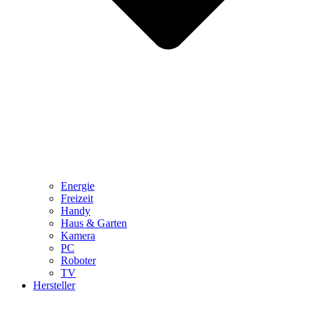
Energie
Freizeit
Handy
Haus & Garten
Kamera
PC
Roboter
TV
Hersteller