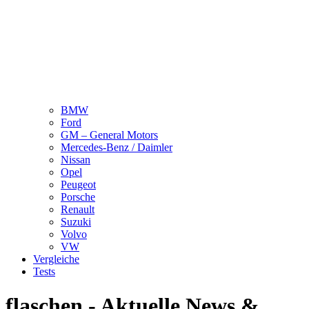
BMW
Ford
GM – General Motors
Mercedes-Benz / Daimler
Nissan
Opel
Peugeot
Porsche
Renault
Suzuki
Volvo
VW
Vergleiche
Tests
flaschen - Aktuelle News &