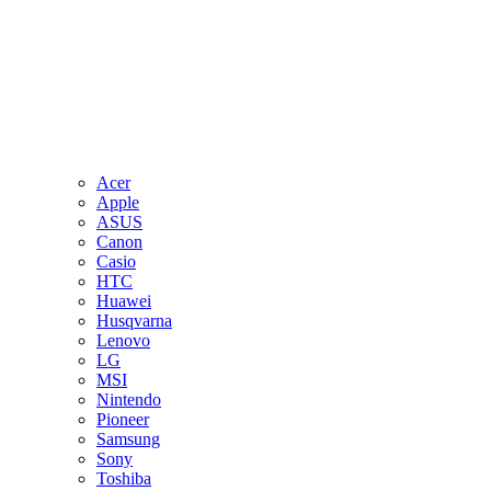
Acer
Apple
ASUS
Canon
Casio
HTC
Huawei
Husqvarna
Lenovo
LG
MSI
Nintendo
Pioneer
Samsung
Sony
Toshiba