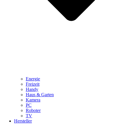
Energie
Freizeit
Handy
Haus & Garten
Kamera
PC
Roboter
TV
Hersteller