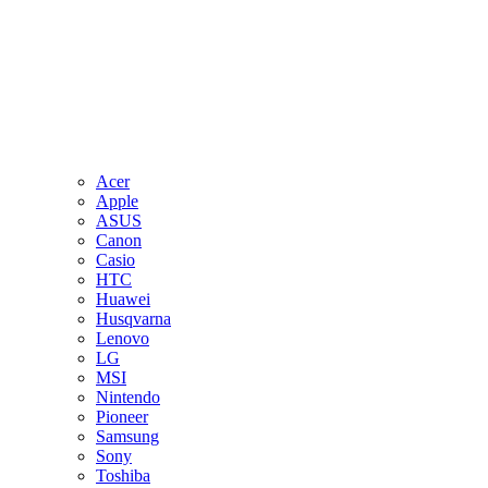
Acer
Apple
ASUS
Canon
Casio
HTC
Huawei
Husqvarna
Lenovo
LG
MSI
Nintendo
Pioneer
Samsung
Sony
Toshiba