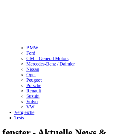
BMW
Ford
GM – General Motors
Mercedes-Benz / Daimler
Nissan
Opel
Peugeot
Porsche
Renault
Suzuki
Volvo
VW
Vergleiche
Tests
fenster - Aktuelle News &