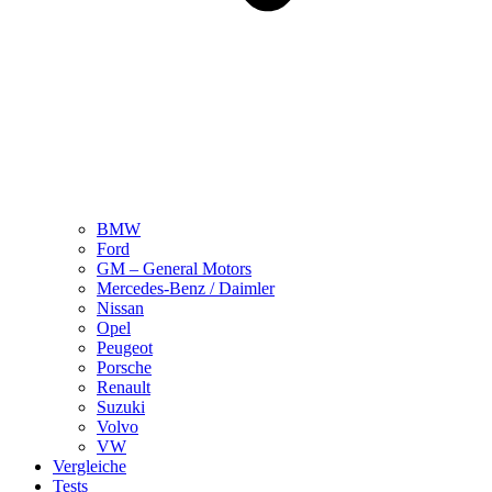
BMW
Ford
GM – General Motors
Mercedes-Benz / Daimler
Nissan
Opel
Peugeot
Porsche
Renault
Suzuki
Volvo
VW
Vergleiche
Tests