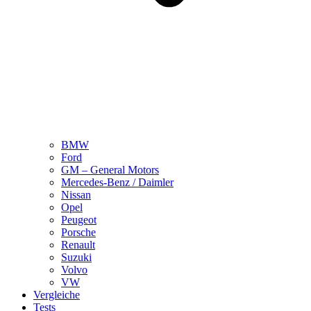
BMW
Ford
GM – General Motors
Mercedes-Benz / Daimler
Nissan
Opel
Peugeot
Porsche
Renault
Suzuki
Volvo
VW
Vergleiche
Tests