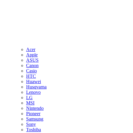
Acer
Apple
ASUS
Canon
Casio
HTC
Huawei
Husqvarna
Lenovo
LG
MSI
Nintendo
Pioneer
Samsung
Sony
Toshiba