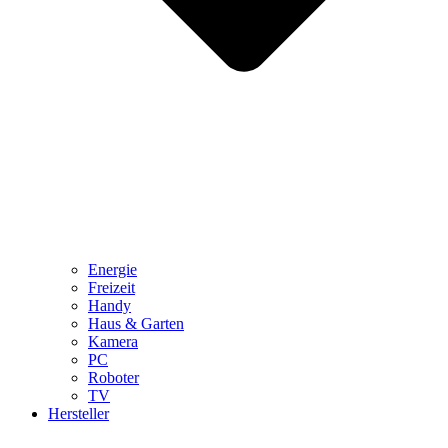
Energie
Freizeit
Handy
Haus & Garten
Kamera
PC
Roboter
TV
Hersteller