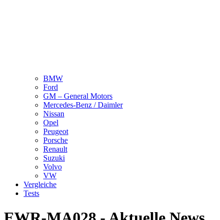
BMW
Ford
GM – General Motors
Mercedes-Benz / Daimler
Nissan
Opel
Peugeot
Porsche
Renault
Suzuki
Volvo
VW
Vergleiche
Tests
EWR-MA028 - Aktuelle News