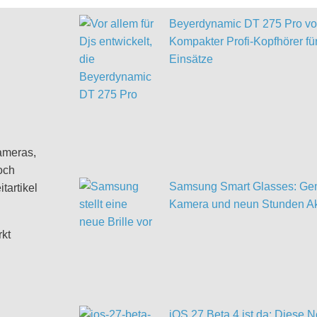
Beyerdynamic DT 275 Pro vor
Kompakter Profi-Kopfhörer für
Einsätze
ameras,
och
Samsung Smart Glasses: Gem
tartikel
Kamera und neun Stunden Ak
rkt
iOS 27 Beta 4 ist da: Diese