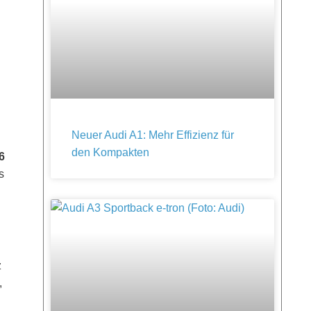
Neuer Audi A1: Mehr Effizienz für
den Kompakten
6
s
z
,