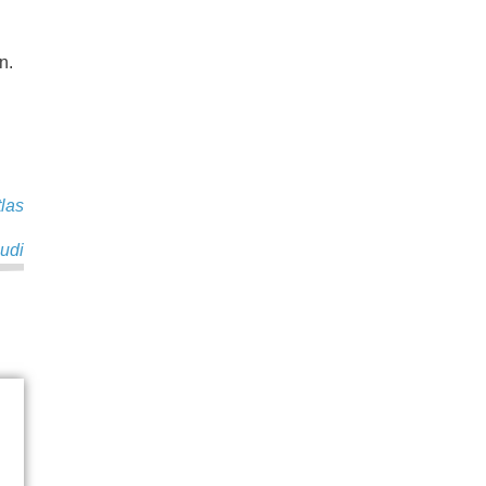
.
n.
las
udi