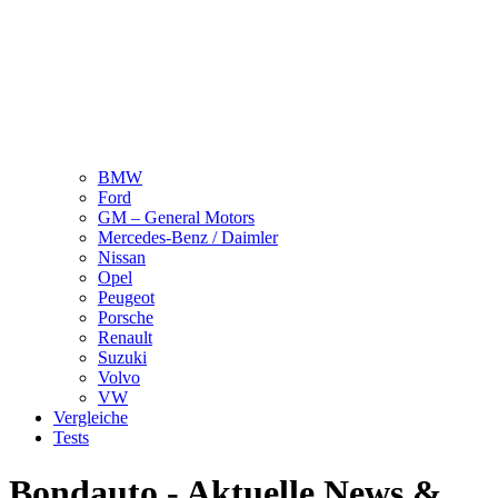
BMW
Ford
GM – General Motors
Mercedes-Benz / Daimler
Nissan
Opel
Peugeot
Porsche
Renault
Suzuki
Volvo
VW
Vergleiche
Tests
Bondauto - Aktuelle News &