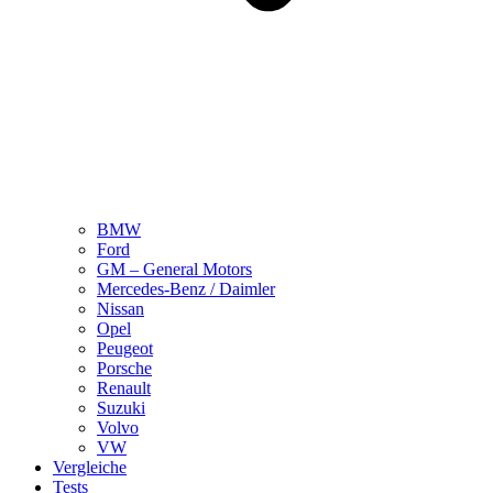
BMW
Ford
GM – General Motors
Mercedes-Benz / Daimler
Nissan
Opel
Peugeot
Porsche
Renault
Suzuki
Volvo
VW
Vergleiche
Tests