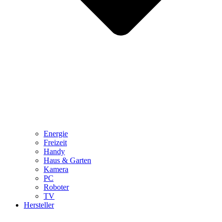
Energie
Freizeit
Handy
Haus & Garten
Kamera
PC
Roboter
TV
Hersteller