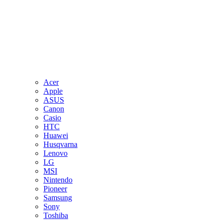
Acer
Apple
ASUS
Canon
Casio
HTC
Huawei
Husqvarna
Lenovo
LG
MSI
Nintendo
Pioneer
Samsung
Sony
Toshiba