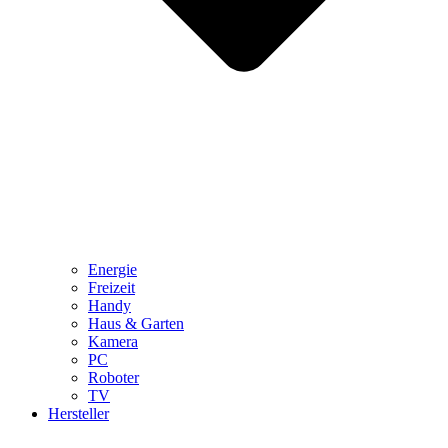
Energie
Freizeit
Handy
Haus & Garten
Kamera
PC
Roboter
TV
Hersteller