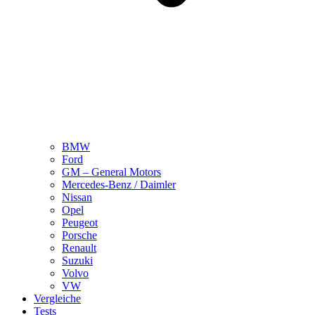
BMW
Ford
GM – General Motors
Mercedes-Benz / Daimler
Nissan
Opel
Peugeot
Porsche
Renault
Suzuki
Volvo
VW
Vergleiche
Tests