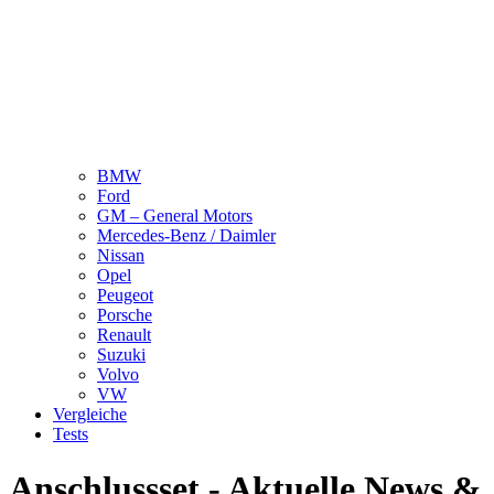
BMW
Ford
GM – General Motors
Mercedes-Benz / Daimler
Nissan
Opel
Peugeot
Porsche
Renault
Suzuki
Volvo
VW
Vergleiche
Tests
Anschlussset - Aktuelle News &