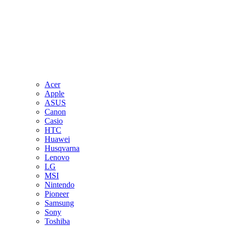
Acer
Apple
ASUS
Canon
Casio
HTC
Huawei
Husqvarna
Lenovo
LG
MSI
Nintendo
Pioneer
Samsung
Sony
Toshiba