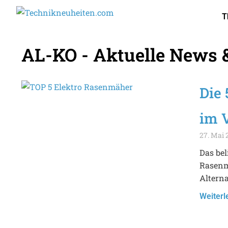
T
AL-KO - Aktuelle News 
Die
im V
27. Mai 
Das bel
Rasenmä
Altern
Weiterl