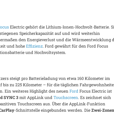
Focus
Electric gehört die Lithium-Ionen-Hochvolt-Batterie. S
estiegenen Speicherkapazität auf und wird weiterhin
eichermaßen den Energieverlust und die Wärmeentwicklung 
keit und hohe
Effizienz
. Ford gewährt für den Ford Focus
tionsbatterie und Hochvoltsystem.
zers steigt pro Batterieladung von etwa 160 Kilometer im
 bis zu 225 Kilometer – für die täglichen Fahrgewohnheit
n. Ein weiteres Highlight des neuen
Ford
Focus Electric ist
rd SYNC 3
mit AppLink und
Touchscreen
. Es zeichnet sich
azitiven Touchscreen aus. Über die AppLink-Funktion
CarPlay
-Schnittstelle eingebunden werden. Die
Zwei-Zonen