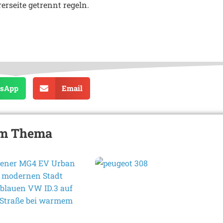
rerseite getrennt regeln.
sApp
Email
zum Thema