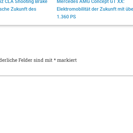
z CLA Shooting Brake
Mercedes AMG Concept GT XX:
ische Zukunft des
Elektromobilität der Zukunft mit üb
1.360 PS
derliche Felder sind mit
*
markiert