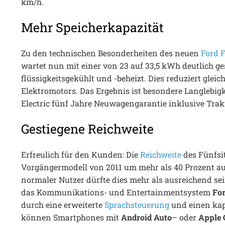
km/h.
Mehr Speicherkapazität
Zu den technischen Besonderheiten des neuen
Ford 
wartet nun mit einer von 23 auf 33,5 kWh deutlich g
flüssigkeitsgekühlt und -beheizt. Dies reduziert gl
Elektromotors. Das Ergebnis ist besondere Langlebig
Electric fünf Jahre Neuwagengarantie inklusive Trak
Gestiegene Reichweite
Erfreulich für den Kunden: Die
Reichweite
des Fünfsit
Vorgängermodell von 2011 um mehr als 40 Prozent auf
normaler Nutzer dürfte dies mehr als ausreichend sei
das Kommunikations- und Entertainmentsystem
Fo
durch eine erweiterte
Sprachsteuerung
und einen kap
können Smartphones mit
Android Auto
– oder
Apple 