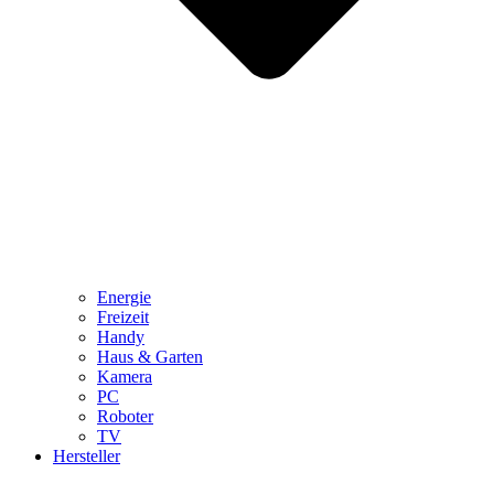
Energie
Freizeit
Handy
Haus & Garten
Kamera
PC
Roboter
TV
Hersteller