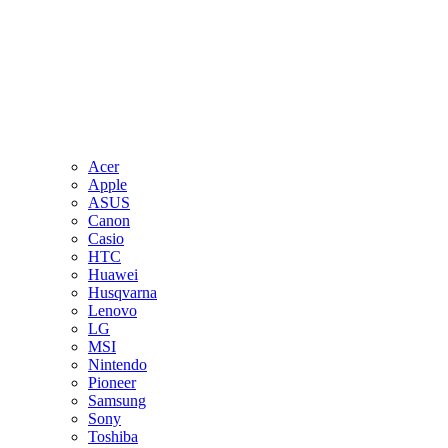
Acer
Apple
ASUS
Canon
Casio
HTC
Huawei
Husqvarna
Lenovo
LG
MSI
Nintendo
Pioneer
Samsung
Sony
Toshiba