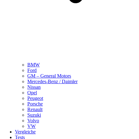
BMW
Ford
GM – General Motors
Mercedes-Benz / Daimler
Nissan
Opel
Peugeot
Porsche
Renault
Suzuki
Volvo
VW
Vergleiche
Tests