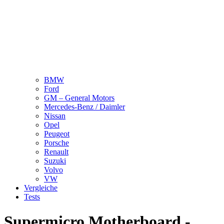
BMW
Ford
GM – General Motors
Mercedes-Benz / Daimler
Nissan
Opel
Peugeot
Porsche
Renault
Suzuki
Volvo
VW
Vergleiche
Tests
Supermicro Motherboard -