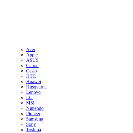
Acer
Apple
ASUS
Canon
Casio
HTC
Huawei
Husqvarna
Lenovo
LG
MSI
Nintendo
Pioneer
Samsung
Sony
Toshiba