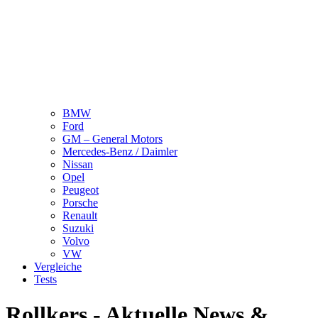
BMW
Ford
GM – General Motors
Mercedes-Benz / Daimler
Nissan
Opel
Peugeot
Porsche
Renault
Suzuki
Volvo
VW
Vergleiche
Tests
Rollkers - Aktuelle News &