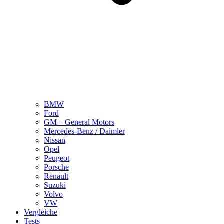
BMW
Ford
GM – General Motors
Mercedes-Benz / Daimler
Nissan
Opel
Peugeot
Porsche
Renault
Suzuki
Volvo
VW
Vergleiche
Tests