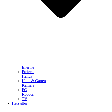
Energie
Freizeit
Handy
Haus & Garten
Kamera
PC
Roboter
TV
Hersteller