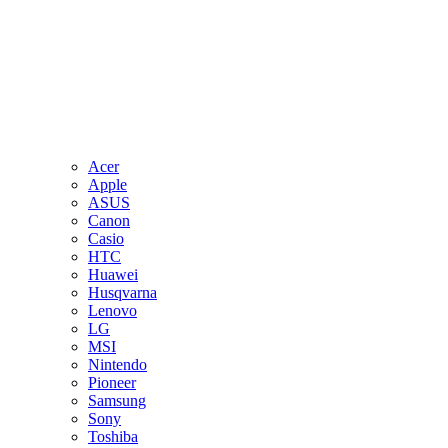
Acer
Apple
ASUS
Canon
Casio
HTC
Huawei
Husqvarna
Lenovo
LG
MSI
Nintendo
Pioneer
Samsung
Sony
Toshiba