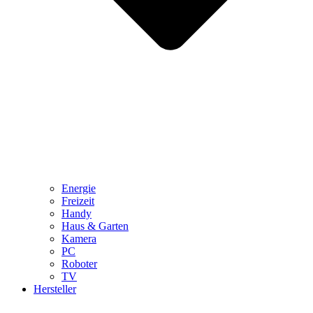
Energie
Freizeit
Handy
Haus & Garten
Kamera
PC
Roboter
TV
Hersteller