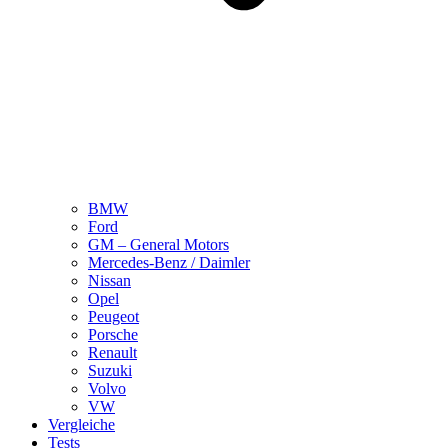
BMW
Ford
GM – General Motors
Mercedes-Benz / Daimler
Nissan
Opel
Peugeot
Porsche
Renault
Suzuki
Volvo
VW
Vergleiche
Tests