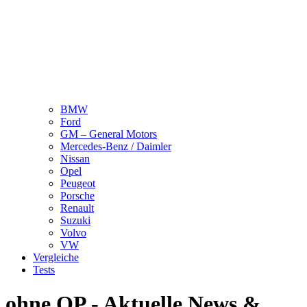
BMW
Ford
GM – General Motors
Mercedes-Benz / Daimler
Nissan
Opel
Peugeot
Porsche
Renault
Suzuki
Volvo
VW
Vergleiche
Tests
ohne OP - Aktuelle News &