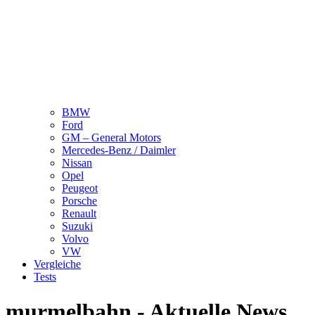
BMW
Ford
GM – General Motors
Mercedes-Benz / Daimler
Nissan
Opel
Peugeot
Porsche
Renault
Suzuki
Volvo
VW
Vergleiche
Tests
murmelbahn - Aktuelle News