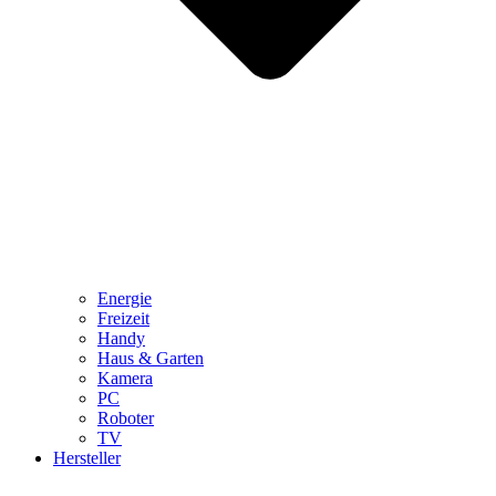
Energie
Freizeit
Handy
Haus & Garten
Kamera
PC
Roboter
TV
Hersteller