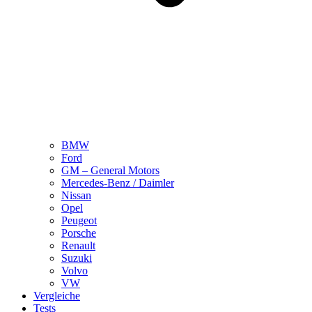
BMW
Ford
GM – General Motors
Mercedes-Benz / Daimler
Nissan
Opel
Peugeot
Porsche
Renault
Suzuki
Volvo
VW
Vergleiche
Tests