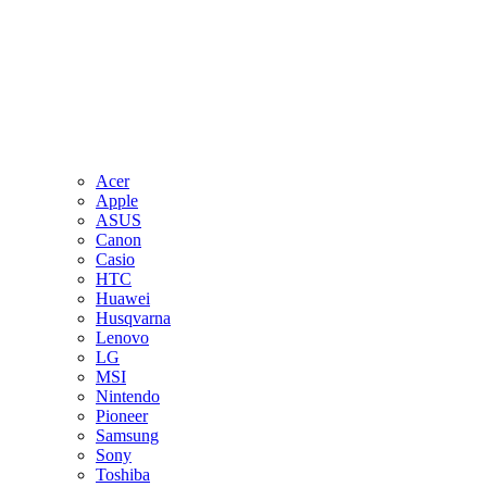
Acer
Apple
ASUS
Canon
Casio
HTC
Huawei
Husqvarna
Lenovo
LG
MSI
Nintendo
Pioneer
Samsung
Sony
Toshiba