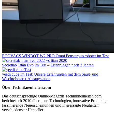
ECOVACS WINBOT W2 PRO Omni Fensterputzroboter im Test
Secretlab Titan Evo im Test – Erfahrungen nach 2 Jahren
yeedi cube im Test: Unsere Erfahrungen mit dem Saug- und
Wischroboter + Absaugstation
Über Technikneuheiten.com
Das deutschsprachige Online-Magazin Technikneuheiten.com
berichtet seit 2010 über neue Technologien, innovative Produkte,
faszinierende Neuerscheinungen und interessante Neuheiten
verschiedenster Hersteller.