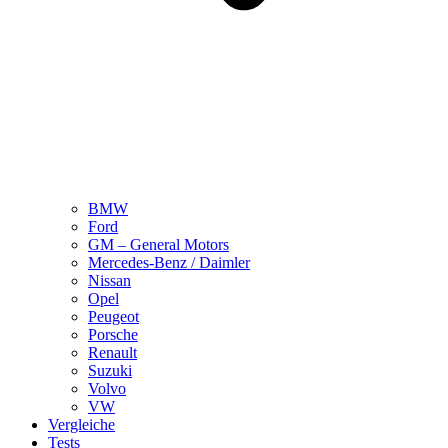
BMW
Ford
GM – General Motors
Mercedes-Benz / Daimler
Nissan
Opel
Peugeot
Porsche
Renault
Suzuki
Volvo
VW
Vergleiche
Tests