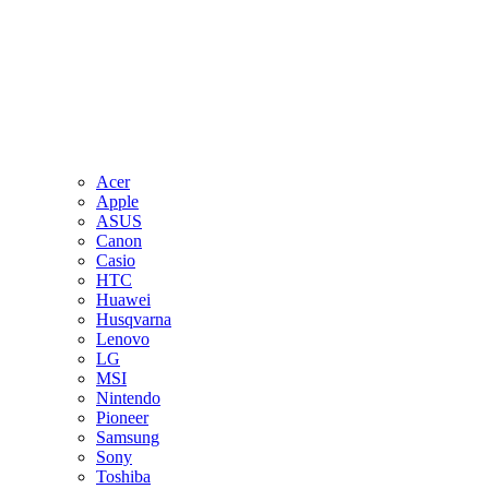
Acer
Apple
ASUS
Canon
Casio
HTC
Huawei
Husqvarna
Lenovo
LG
MSI
Nintendo
Pioneer
Samsung
Sony
Toshiba