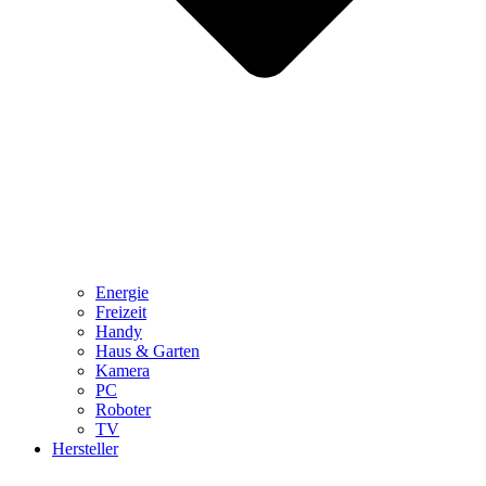
Energie
Freizeit
Handy
Haus & Garten
Kamera
PC
Roboter
TV
Hersteller