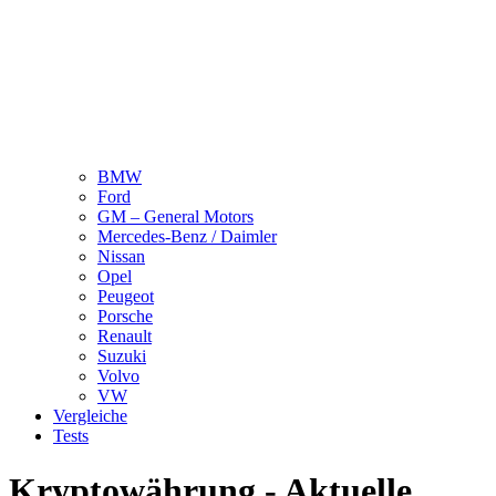
BMW
Ford
GM – General Motors
Mercedes-Benz / Daimler
Nissan
Opel
Peugeot
Porsche
Renault
Suzuki
Volvo
VW
Vergleiche
Tests
Kryptowährung - Aktuelle