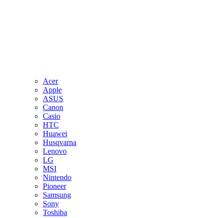
Acer
Apple
ASUS
Canon
Casio
HTC
Huawei
Husqvarna
Lenovo
LG
MSI
Nintendo
Pioneer
Samsung
Sony
Toshiba