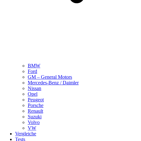
BMW
Ford
GM – General Motors
Mercedes-Benz / Daimler
Nissan
Opel
Peugeot
Porsche
Renault
Suzuki
Volvo
VW
Vergleiche
Tests