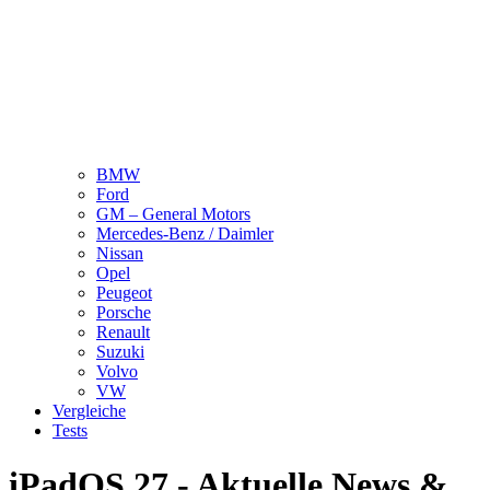
BMW
Ford
GM – General Motors
Mercedes-Benz / Daimler
Nissan
Opel
Peugeot
Porsche
Renault
Suzuki
Volvo
VW
Vergleiche
Tests
iPadOS 27 - Aktuelle News &