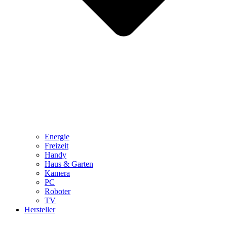
Energie
Freizeit
Handy
Haus & Garten
Kamera
PC
Roboter
TV
Hersteller