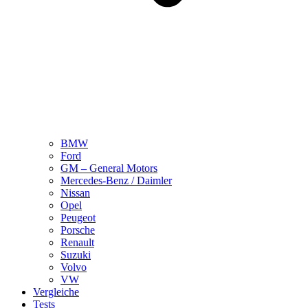
BMW
Ford
GM – General Motors
Mercedes-Benz / Daimler
Nissan
Opel
Peugeot
Porsche
Renault
Suzuki
Volvo
VW
Vergleiche
Tests