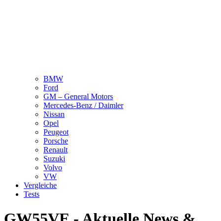
BMW
Ford
GM – General Motors
Mercedes-Benz / Daimler
Nissan
Opel
Peugeot
Porsche
Renault
Suzuki
Volvo
VW
Vergleiche
Tests
GW55VE - Aktuelle News &