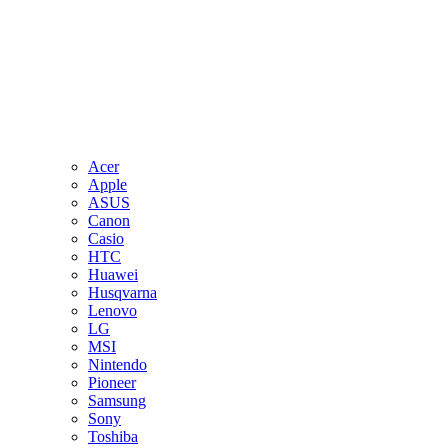
Acer
Apple
ASUS
Canon
Casio
HTC
Huawei
Husqvarna
Lenovo
LG
MSI
Nintendo
Pioneer
Samsung
Sony
Toshiba