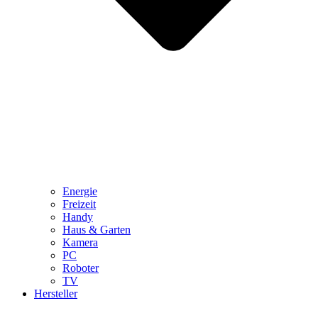
Energie
Freizeit
Handy
Haus & Garten
Kamera
PC
Roboter
TV
Hersteller