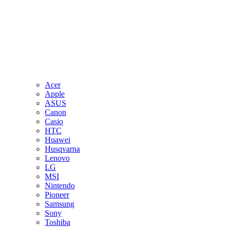
Acer
Apple
ASUS
Canon
Casio
HTC
Huawei
Husqvarna
Lenovo
LG
MSI
Nintendo
Pioneer
Samsung
Sony
Toshiba