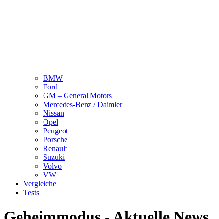
BMW
Ford
GM – General Motors
Mercedes-Benz / Daimler
Nissan
Opel
Peugeot
Porsche
Renault
Suzuki
Volvo
VW
Vergleiche
Tests
Geheimmodus - Aktuelle News