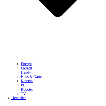
Energie
Freizeit
Handy
Haus & Garten
Kamera
PC
Roboter
TV
Hersteller