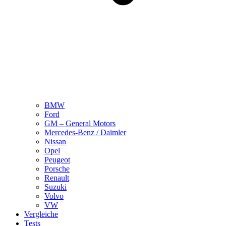
BMW
Ford
GM – General Motors
Mercedes-Benz / Daimler
Nissan
Opel
Peugeot
Porsche
Renault
Suzuki
Volvo
VW
Vergleiche
Tests