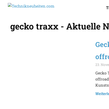
T
gecko traxx - Aktuelle 
Gec
offr
23. Nov
Gecko T
offroad
Kunstst
Weiterl