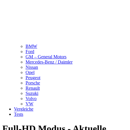
BMW
Ford
GM – General Motors
Mercedes-Benz / Daimler
Nissan
Opel
Peugeot
Porsche
Renault
Suzuki
Volvo
VW
Vergleiche
Tests
Full-HD Modus - Aktuelle