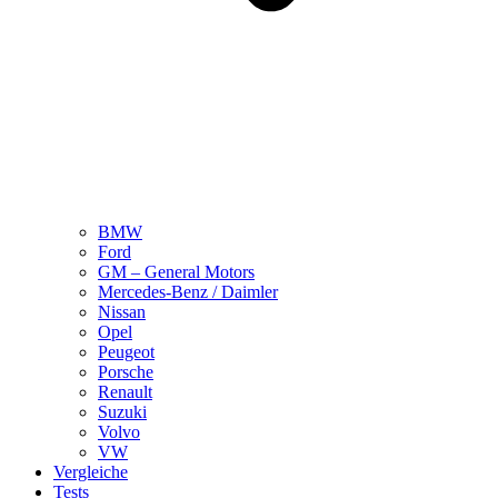
BMW
Ford
GM – General Motors
Mercedes-Benz / Daimler
Nissan
Opel
Peugeot
Porsche
Renault
Suzuki
Volvo
VW
Vergleiche
Tests