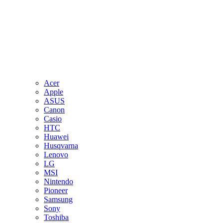
Acer
Apple
ASUS
Canon
Casio
HTC
Huawei
Husqvarna
Lenovo
LG
MSI
Nintendo
Pioneer
Samsung
Sony
Toshiba