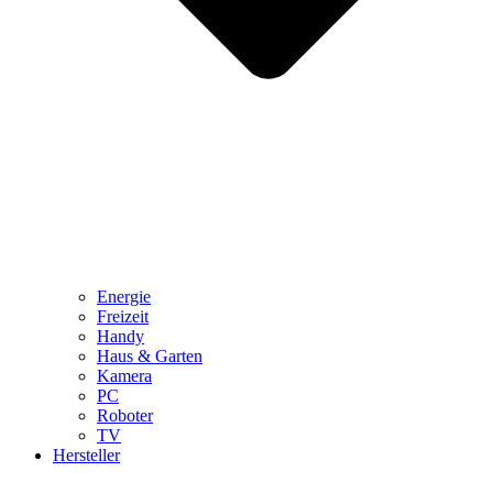
Energie
Freizeit
Handy
Haus & Garten
Kamera
PC
Roboter
TV
Hersteller