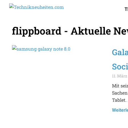
T
flippboard - Aktuelle N
Gala
Soci
11. März
Mit sei
Sachen
Tablet.
Weiterl