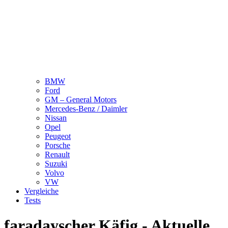
BMW
Ford
GM – General Motors
Mercedes-Benz / Daimler
Nissan
Opel
Peugeot
Porsche
Renault
Suzuki
Volvo
VW
Vergleiche
Tests
faradayscher Käfig - Aktuelle