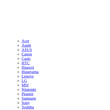
Acer
Apple
ASUS
Canon
Casio
HTC
Huawei
Husqvarna
Lenovo
LG
MSI
Nintendo
Pioneer
Samsung
Sony
Toshiba