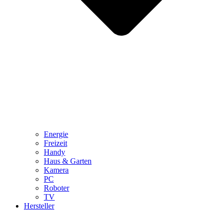
Energie
Freizeit
Handy
Haus & Garten
Kamera
PC
Roboter
TV
Hersteller