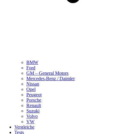
BMW
Ford
GM – General Motors
Mercedes-Benz / Daimler
Nissan
Opel
Peugeot
Porsche
Renault
Suzuki
Volvo
VW
Vergleiche
Tests