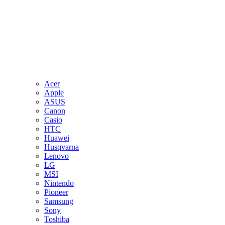
Acer
Apple
ASUS
Canon
Casio
HTC
Huawei
Husqvarna
Lenovo
LG
MSI
Nintendo
Pioneer
Samsung
Sony
Toshiba