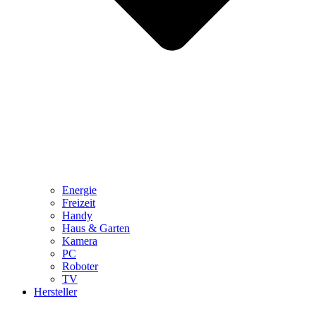
Energie
Freizeit
Handy
Haus & Garten
Kamera
PC
Roboter
TV
Hersteller