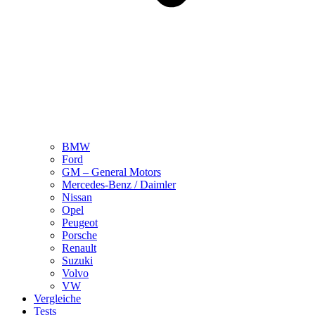
BMW
Ford
GM – General Motors
Mercedes-Benz / Daimler
Nissan
Opel
Peugeot
Porsche
Renault
Suzuki
Volvo
VW
Vergleiche
Tests