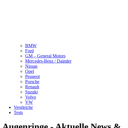
BMW
Ford
GM – General Motors
Mercedes-Benz / Daimler
Nissan
Opel
Peugeot
Porsche
Renault
Suzuki
Volvo
VW
Vergleiche
Tests
Augenringe - Aktuelle News &