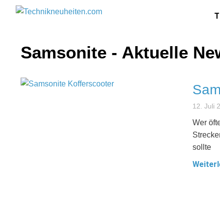
T
Samsonite - Aktuelle Ne
Sams
12. Juli 
Wer öft
Strecke
sollte
Weiterl