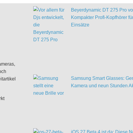
Beyerdynamic DT 275 Pro vor
Kompakter Profi-Kopfhörer für
Einsätze
ameras,
och
Samsung Smart Glasses: Gem
tartikel
Kamera und neun Stunden Ak
rkt
iOS 27 Beta 4 ist da: Diese