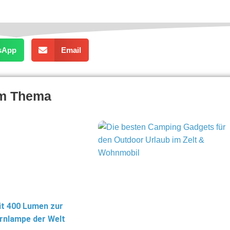
sApp
Email
um Thema
it 400 Lumen zur
irnlampe der Welt