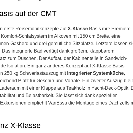
asis auf der CMT
rn erste Reisemobilkonzepte auf
X-Klasse
Basis ihre Premiere.
n Komfort-Schlafsystem im Alkoven mit 150 cm Breite, eine
en-Gasherd und drei gemütliche Sitzplätze. Letztere lassen s
 Das integrierte Bad verfügt dank großem, klappbarem
latz zum Duschen. Der Aufbau der Kabinenteile in Sandwich-
ende Isolation. Ein ganz anderes Konzept auf X-Klasse Basis
Ein 250 kg Schwerlastauszug mit
integrierter Systemküche
,
ichend Platz für Geschirr und Vorräte. Ein zweiter Auszug blei
n Laderaum mit einer Klappe aus Teakholz in Yacht-Deck-Optik. 
bilität und Belastbarkeit. Sie lässt sich dank spezieller
 Exkursionen empfiehlt VanEssa die Montage eines Dachzelts m
enz X-Klasse