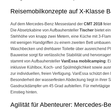
Reisemobilkonzepte auf X-Klasse B
Auf dem Mercedes-Benz Messestand der
CMT 2018
feie
Die Absetzkabine von Aufbauhersteller
Tischer
bietet ei
Stehhöhe von knapp zwei Metern, eine Küche mit 3-Flamm
mit wenigen Handgriffen zu einem zweiten Bett umbauen.
Waschbecken und drehbarer Toilette über ausreichend P
Bauweise sorgt für verlässliche Stabilität und hervorrag
stammt von Aufbauhersteller
VanEssa mobilcamping
: 
inklusive Kühlbox, Koch- und Spülmöglichkeit sowie ausre
zur individuellen, freien Verfügung. VanEssa schützt de
Besonderheit der wasserfesten Abdeckung liegt in ihrer Sta
Gasdruckdämpfer um 45 Grad aufstellen. Für mehrtägige
Einstieg hinten.
Agilität für Abenteurer: Mercedes-B