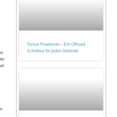
Torsus Praetorian – Ein Offroad
Schulbus für jedes Gelände
ns
ler
el
e
en