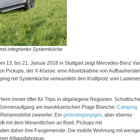
it integrierter Systemküche
vom 13. bis 21. Januar 2018 in Stuttgart zeigt Mercedes-Benz Va
n Pickups, der X-Klasse: eine Absetzkabine von Aufbauherstel
ing mit Systemküche verwandeln den Kraftprotz vom Lastenes
Heim immer öfter für Trips in abgelegene Regionen. Schottisch
r Sonnenaufgang am marokkanischen Plage Blanche:
Camping
Reisemobilist zweierlei: Ein
geländegängiges
, aber ebenso
ch
mit dem Wesentlichen an Bord. Pickups mit
inden daher ihre Fangemeinde: Die mobile Wohnung mit wenig
nen Alltagsfahrzeug.