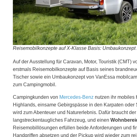
Reisemobilkonzepte auf X-Klasse Basis: Umbaukonzept m
Auf der Ausstellung für Caravan, Motor, Touristik (CMT) 
erstmals Reisemobilkonzepte auf Basis seines brandneue
Tischer sowie ein Umbaukonzept von VanEssa mobilcamp
zum Campingmobil.
Campingkunden von
Mercedes-Benz
nutzen ihr mobiles 
Highlands, einsame Gebirgspässe in den Karpaten ode
wird zum Abenteuer und Naturerlebnis. Dafür braucht der 
langstreckentaugliches Fahrzeug, und einen
Wohnberei
Reisemobillösungen erfüllen beide Anforderungen und f
Handgriffen absetzen und der Pickup wird wieder zum rei