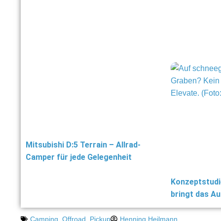
Mitsubishi D:5 Terrain – Allrad-
Camper für jede Gelegenheit
Konzeptstudie
bringt das A
Camping
,
Offroad
,
Pickup
Henning Heilmann