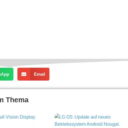
sApp
Email
um Thema