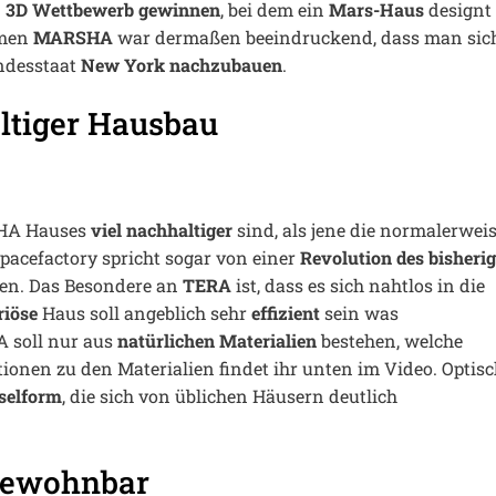
n
3D Wettbewerb gewinnen
, bei dem ein
Mars-Haus
designt
amen
MARSHA
war dermaßen beeindruckend, dass man sic
ndesstaat
New York nachzubauen
.
altiger Hausbau
HA Hauses
viel nachhaltiger
sind, als jene die normalerwei
pacefactory spricht sogar von einer
Revolution des bisheri
gen. Das Besondere an
TERA
ist, dass es sich nahtlos in die
riöse
Haus soll angeblich sehr
effizient
sein was
A soll nur aus
natürlichen Materialien
bestehen, welche
ionen zu den Materialien findet ihr unten im Video. Optis
selform
, die sich von üblichen Häusern deutlich
bewohnbar