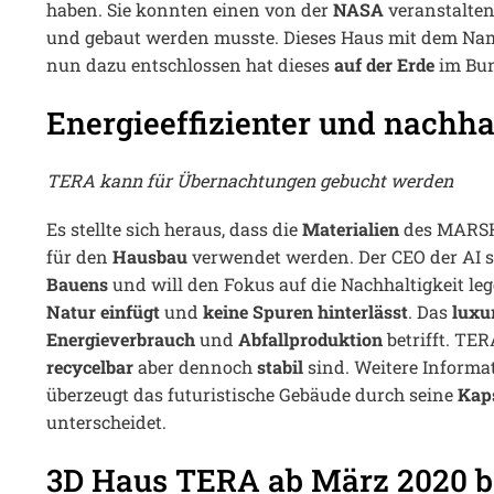
haben. Sie konnten einen von der
NASA
veranstalte
und gebaut werden musste. Dieses Haus mit dem N
nun dazu entschlossen hat dieses
auf der Erde
im Bu
Energieeffizienter und nachh
TERA kann für Übernachtungen gebucht werden
Es stellte sich heraus, dass die
Materialien
des MARS
für den
Hausbau
verwendet werden. Der CEO der AI s
Bauens
und will den Fokus auf die Nachhaltigkeit le
Natur
einfügt
und
keine Spuren hinterlässt
. Das
luxu
Energieverbrauch
und
Abfallproduktion
betrifft. TER
recycelbar
aber dennoch
stabil
sind. Weitere Informat
überzeugt das futuristische Gebäude durch seine
Kap
unterscheidet.
3D Haus TERA ab März 2020 