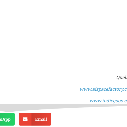
Quell
www.aispacefactory.
www.indiegogo.
sApp
Email