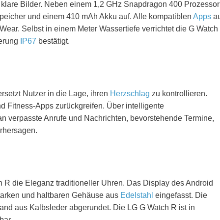
s klare Bilder. Neben einem 1,2 GHz Snapdragon 400 Prozessor
speicher und einem 410 mAh Akku auf. Alle kompatiblen
Apps
a
Wear. Selbst in einem Meter Wassertiefe verrichtet die G Watch
ierung
IP67
bestätigt.
setzt Nutzer in die Lage, ihren
Herzschlag
zu kontrollieren.
d Fitness-Apps zurückgreifen. Über intelligente
 an verpasste Anrufe und Nachrichten, bevorstehende Termine,
orhersagen.
h R die Eleganz traditioneller Uhren. Das Display des Android
tarken und haltbaren Gehäuse aus
Edelstahl
eingefasst. Die
and aus Kalbsleder abgerundet. Die LG G Watch R ist in
bar.