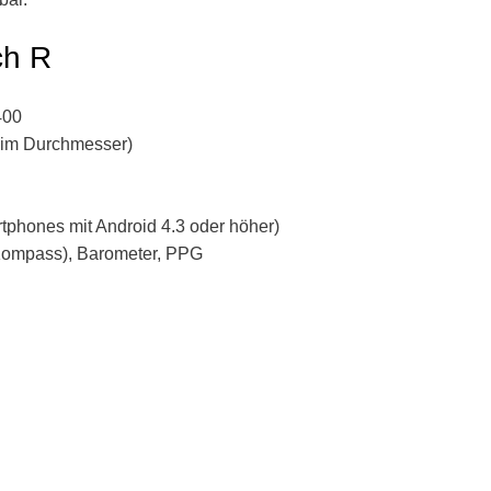
ch R
400
l im Durchmesser)
tphones mit Android 4.3 oder höher)
Kompass), Barometer, PPG