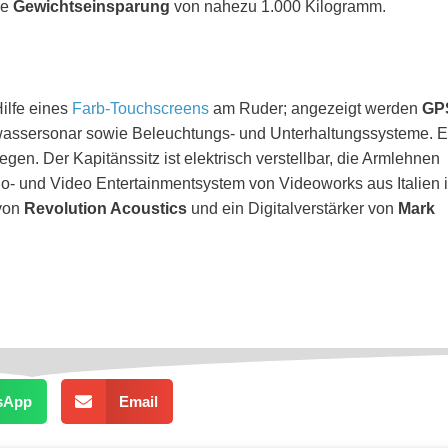
ne
Gewichtseinsparung
von nahezu 1.000 Kilogramm.
ilfe eines
Farb-Touchscreens
am Ruder; angezeigt werden
GP
erwassersonar sowie Beleuchtungs- und Unterhaltungssysteme. E
gen. Der Kapitänssitz ist elektrisch verstellbar, die Armlehnen
io- und Video Entertainmentsystem von Videoworks aus Italien i
 von
Revolution Acoustics
und ein Digitalverstärker von
Mark
sApp
Email