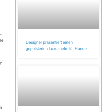
-
le
Designer präsentiert einen
gepolsterten Luxushelm für Hunde
en
m