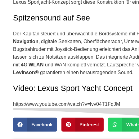
Lexus Sportjacht-Konzept sorgt diese Konstruktion für ei
Spitzensound auf See
Der Kapitän steuert und überwacht die Bordsysteme mit H
Navigation
, digitale Seekarten, Oberflächenradar, Unt
Bugstrahlruder mit Joystick-Bedienung erleichtert das Anle
lassen sich zu Notsitzen ausklappen. Das integrierte Aud
mit
4G WLAN
und WAN komplett vernetzt. Lautsprecher
Levinson®
garantieren einen herausragenden Sound.
Video: Lexus Sport Yacht Concept
https://www.youtube.com/watch?v=lvv04T1FqJM
Facebook
Pinterest
What