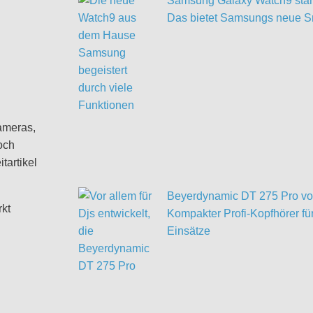
Samsung Galaxy Watch9 start
Das bietet Samsungs neue S
ameras,
och
tartikel
Beyerdynamic DT 275 Pro vor
rkt
Kompakter Profi-Kopfhörer für
Einsätze