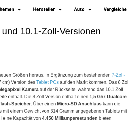
hemen
Hersteller
Auto
Vergleiche
 und 10.1-Zoll-Versionen
 neuen Größen heraus. In Ergänzung zum bestehenden
7-Zoll-
7 cm) Version des
Tablet PCs
auf den Markt kommen.
Das 8 Zol
Megapixel Kamera
auf der Rückseite, während das 10.1 Zoll
te enthält. Die 8 Zoll Version enthält einen
1,5 Ghz Dualcore-
Flash-Speicher
. Über einen
Micro-SD Anschluss
kann die
 mit einem Gewicht von 314 Gramm angegebenen Tablets mit
l eine Kapazität von
4.450 Milliamperestunden
bieten.