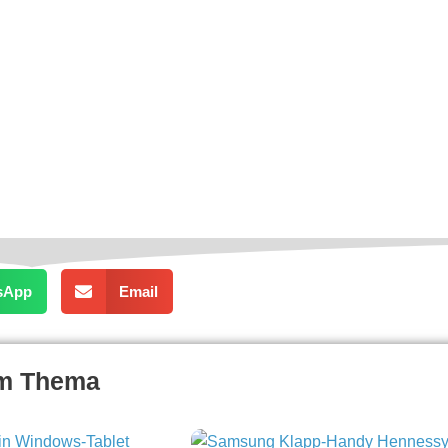
sApp
Email
um Thema