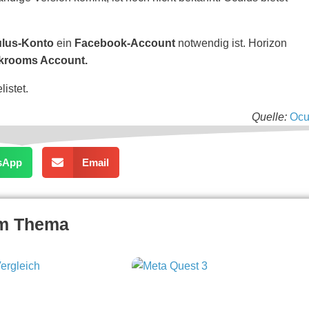
lus-Konto
ein
Facebook-Account
notwendig ist. Horizon
krooms Account.
istet.
Quelle:
Ocu
sApp
Email
um Thema