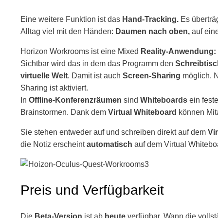
Eine weitere Funktion ist das
Hand-Tracking.
Es überträ
Alltag viel mit den Händen:
Daumen nach oben,
auf ein
Horizon Workrooms ist eine Mixed
Reality-Anwendung:
Sichtbar wird das in dem das Programm den
Schreibtisc
virtuelle Welt
. Damit ist auch
Screen-Sharing
möglich. N
Sharing ist aktiviert.
In
Offline-Konferenzräumen
sind
Whiteboards
ein fest
Brainstormen. Dank dem
Virtual Whiteboard
können Mita
Sie stehen entweder auf und schreiben direkt auf dem
Vi
die Notiz erscheint
automatisch
auf dem Virtual Whitebo
Preis und Verfügbarkeit
Die
Beta-Version
ist ab
heute
verfügbar. Wann die vollst