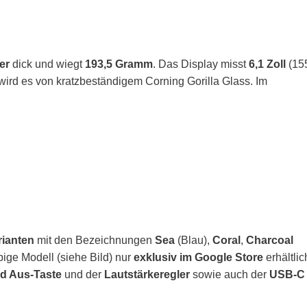
er
dick und wiegt
193,5 Gramm
. Das Display misst
6,1 Zoll
(15
 wird es von kratzbeständigem Corning Gorilla Glass. Im
rianten
mit den Bezeichnungen
Sea
(Blau),
Coral
,
Charcoal
ige Modell (siehe Bild) nur
exklusiv im Google Store
erhältlic
nd Aus-Taste
und der
Lautstärkeregler
sowie auch der
USB-C