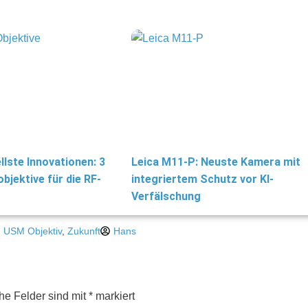
lste Innovationen: 3
Leica M11-P: Neuste Kamera mit
jektive für die RF-
integriertem Schutz vor KI-
Verfälschung
,
USM Objektiv
,
Zukunft
Hans
che Felder sind mit
*
markiert