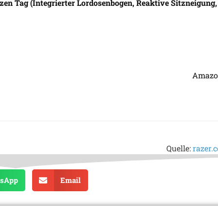
zen Tag (Integrierter Lordosenbogen, Reaktive Sitzneigung,
Amaz
Quelle:
razer.
sApp
Email