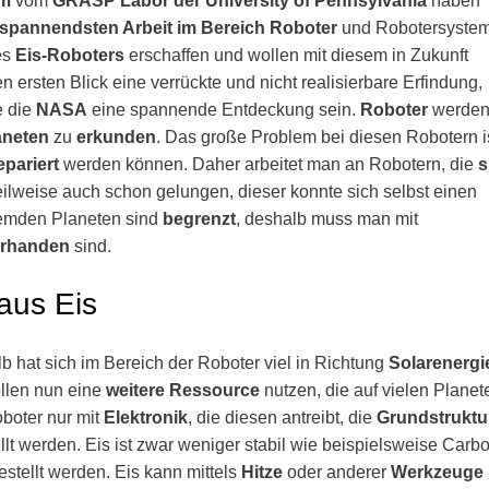
im
vom
GRASP Labor der University of Pennsylvania
haben
spannendsten Arbeit im Bereich Roboter
und Robotersyste
es
Eis-Roboters
erschaffen und wollen mit diesem in Zukunft
n ersten Blick eine verrückte und nicht realisierbare Erfindung,
e die
NASA
eine spannende Entdeckung sein.
Roboter
werde
aneten
zu
erkunden
. Das große Problem bei diesen Robotern is
epariert
werden können. Daher arbeitet man an Robotern, die
s
ilweise auch schon gelungen, dieser konnte sich selbst einen
remden Planeten sind
begrenzt
, deshalb muss man mit
orhanden
sind.
aus Eis
b hat sich im Bereich der Roboter viel in Richtung
Solarenergi
ollen nun eine
weitere Ressource
nutzen, die auf vielen Planet
oboter nur mit
Elektronik
, die diesen antreibt, die
Grundstruktu
lt werden. Eis ist zwar weniger stabil wie beispielsweise Carbo
tellt werden. Eis kann mittels
Hitze
oder anderer
Werkzeuge