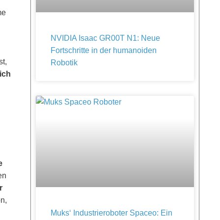
me
NVIDIA Isaac GR00T N1: Neue
n
Fortschritte in der humanoiden
t,
Robotik
ich
e
en
r
n,
Muks‘ Industrieroboter Spaceo: Ein