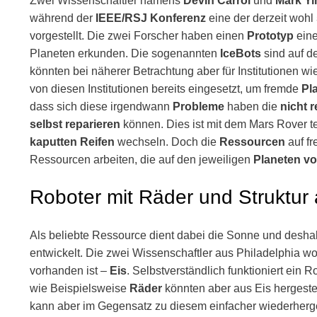
Zwei Wissenschaftler namens
Devin Carrol
und
Mark Y
während der
IEEE/RSJ Konferenz
eine der derzeit wohl
vorgestellt. Die zwei Forscher haben einen
Prototyp
ein
Planeten erkunden. Die sogenannten
IceBots
sind auf de
könnten bei näherer Betrachtung aber für Institutionen wi
von diesen Institutionen bereits eingesetzt, um fremde
Pl
dass sich diese irgendwann
Probleme
haben die
nicht r
selbst reparieren
können. Dies ist mit dem Mars Rover te
kaputten Reifen
wechseln. Doch die
Ressourcen
auf f
Ressourcen arbeiten, die auf den jeweiligen
Planeten v
Roboter mit Räder und Struktur 
Als beliebte Ressource dient dabei die Sonne und deshal
entwickelt. Die zwei Wissenschaftler aus Philadelphia w
vorhanden ist –
Eis
. Selbstverständlich funktioniert ein R
wie Beispielsweise
Räder
könnten aber aus Eis hergestel
kann aber im Gegensatz zu diesem einfacher wiederherges