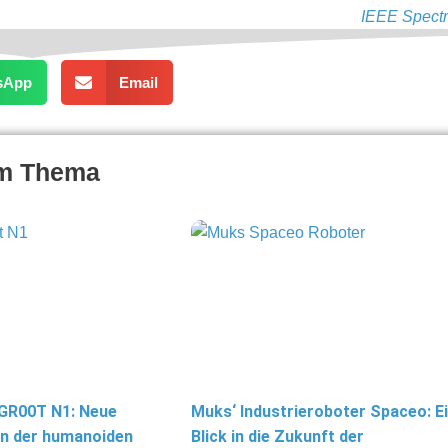
IEEE Spect
sApp
Email
um Thema
 GR00T N1: Neue
Muks‘ Industrieroboter Spaceo: E
in der humanoiden
Blick in die Zukunft der